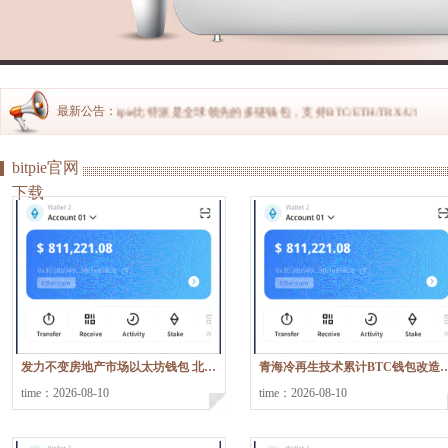
最新公告：
Bitpie比特派是全球领先的多链钱包，支持BTC/ETH/TRX/
bitpie官网
下载
发力不变房地产市场以太坊钱包 北京多维度优化住房支持政
青海冷再生技术累计BTC钱包改造农牧
time：2026-08-10
time：2026-08-10