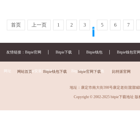
首页
上一页
1
2
3
5
6
7
4
末页
友情链接：
Bitpie官网
Bitpie下载
Bitpie钱包
Bitpie钱包官
网址
Bitpie安装下载地址
Bitpie钱包app下载地
网站首页
Bitpie钱包下载
bitpie官网下载
比特派官网
地址：康定市南大街398号康定老街溜溜城B幢三单元 
Copyright © 2002-2025 bitpie下